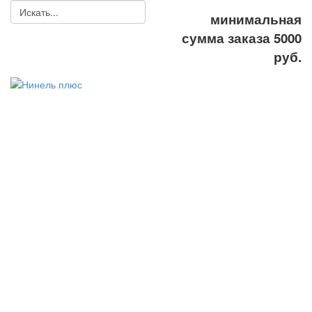
минимальная
сумма заказа 5000
руб.
ООО
"Нинель+"
спецодежда,
средства
индивидуальной
защиты, рабочая
обувь
8(495) 778-58-87
8(495) 778-27-87