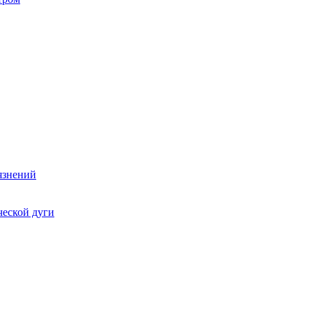
язнений
ческой дуги