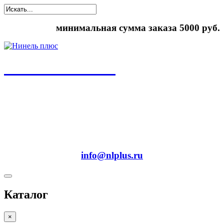
минимальная сумма заказа 5000 руб.
ООО "Нинель+"
спецодежда, средства индивидуальной защиты,
рабочая обувь
8(495) 778-58-87
8(495) 778-27-87
info@nlplus.ru
Каталог
×