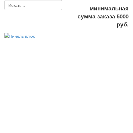
минимальная
сумма заказа 5000
руб.
ООО
"Нинель+"
спецодежда,
средства
индивидуальной
защиты, рабочая
обувь
8(495) 778-58-87
8(495) 778-27-87