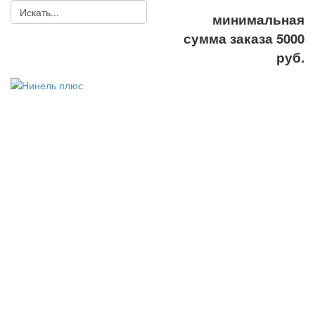
минимальная
сумма заказа 5000
руб.
ООО
"Нинель+"
спецодежда,
средства
индивидуальной
защиты, рабочая
обувь
8(495) 778-58-87
8(495) 778-27-87