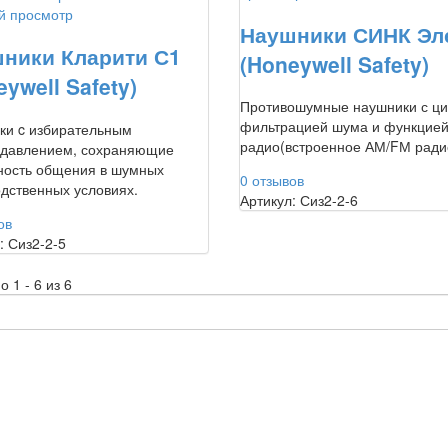
й просмотр
Наушники СИНК Эл
ники Кларити С1
(Honeywell Safety)
ywell Safety)
Противошумные наушники с ц
фильтрацией шума и функцие
ки c избирательным
радио(встроенное АМ/FМ ради
давлением, сохраняющие
ность общения в шумных
0 отзывов
дственных условиях.
Артикул: Сиз2-2-6
ов
: Сиз2-2-5
 1 - 6 из 6