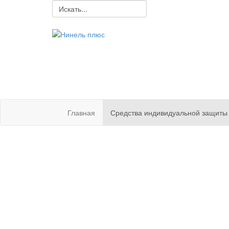
ОО
спецо
защит
Главная
Средства индивидуальной защит