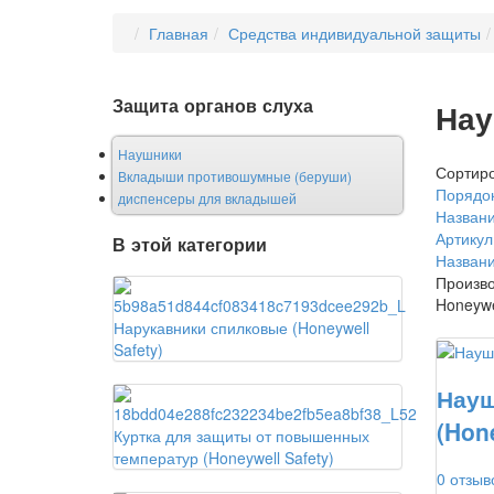
Главная
Средства индивидуальной защиты
Защита органов слуха
Нау
Наушники
Сортиро
Вкладыши противошумные (беруши)
Порядок
диспенсеры для вкладышей
Названи
Артикул
В этой категории
Названи
Произво
Honeywe
Нарукавники спилковые (Honeywell
Safety)
Науш
(Hone
Куртка для защиты от повышенных
температур (Honeywell Safety)
0 отзыв