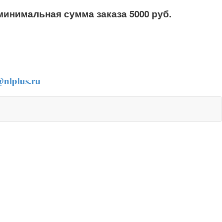
минимальная сумма заказа 5000 руб.
 778-58-87
) 778-27-87
@nlplus.ru