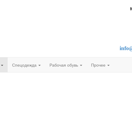
О "Нинель+"
8(495)
8(495
дежда, средства индивидуальной
info
ы, рабочая обувь
ы
Спецодежда
Рабочая обувь
Прочее