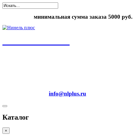
минимальная сумма заказа 5000 руб.
ООО "Нинель+"
спецодежда, средства индивидуальной защиты,
рабочая обувь
8(495) 778-58-87
8(495) 778-27-87
info@nlplus.ru
Каталог
×