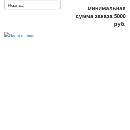
минимальная
сумма заказа 5000
руб.
ООО
"Нинель+"
спецодежда,
средства
индивидуальной
защиты, рабочая
обувь
8(495) 778-58-87
8(495) 778-27-87